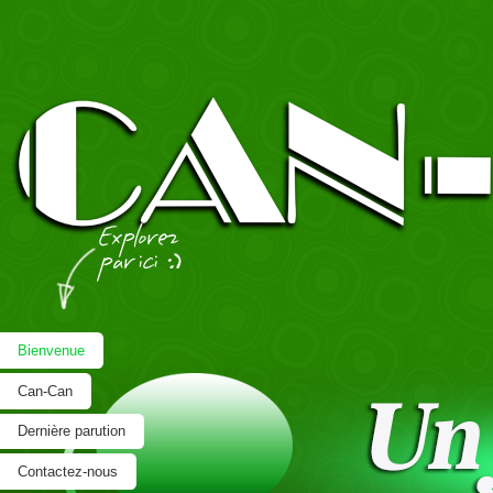
Bienvenue
Can-Can
Dernière parution
Contactez-nous